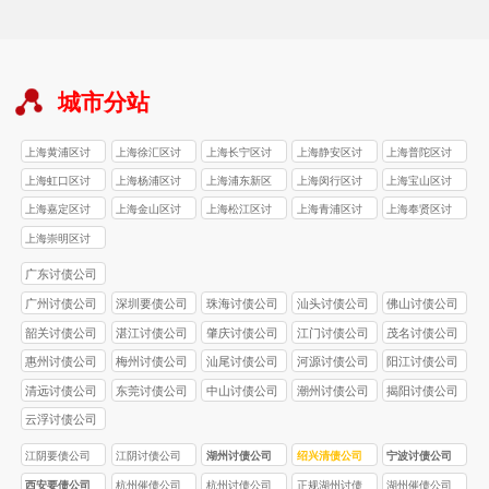
城市分站
上海黄浦区讨
上海徐汇区讨
上海长宁区讨
上海静安区讨
上海普陀区讨
债公司
债公司
债公司
债公司
债公司
上海虹口区讨
上海杨浦区讨
上海浦东新区
上海闵行区讨
上海宝山区讨
债公司
债公司
讨债公司
债公司
债公司
上海嘉定区讨
上海金山区讨
上海松江区讨
上海青浦区讨
上海奉贤区讨
债公司
债公司
债公司
债公司
债公司
上海崇明区讨
债公司
广东讨债公司
广州讨债公司
深圳要债公司
珠海讨债公司
汕头讨债公司
佛山讨债公司
韶关讨债公司
湛江讨债公司
肇庆讨债公司
江门讨债公司
茂名讨债公司
惠州讨债公司
梅州讨债公司
汕尾讨债公司
河源讨债公司
阳江讨债公司
清远讨债公司
东莞讨债公司
中山讨债公司
潮州讨债公司
揭阳讨债公司
云浮讨债公司
江阴要债公司
江阴讨债公司
湖州讨债公司
绍兴清债公司
宁波讨债公司
西安要债公司
杭州催债公司
杭州讨债公司
正规湖州讨债
湖州催债公司