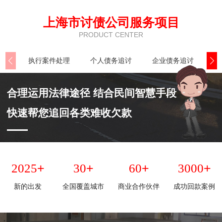
上海市讨债公司服务项目
PRODUCT CENTER
执行案件处理
个人债务追讨
企业债务追讨
商
合理运用法律途径 结合民间智慧手段
快速帮您追回各类难收欠款
+
+
+
+
2025
30
60
3000
新的出发
全国覆盖城市
商业合作伙伴
成功回款案例