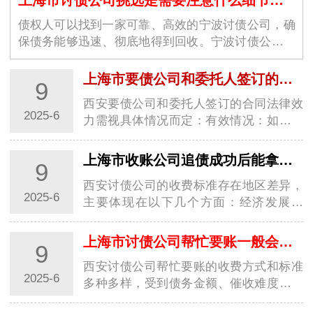
债权人可以找到一家可靠、高效的宁波讨债公司，确
保债务能够迅速、彻底地得到回收。宁波讨债公司的
选择不仅仅是为了解决眼前的经济问题，更是为了维
护商业环境的稳定与良好运作。随着商业交易的增加
上海市要债公司和委托人签订的合同是否具有法律效力
9
和…
西安要债公司和委托人签订的合同法律效
2025-6
力需视具体情况而定：有效情况：如果西
安要债公司是经依法注册登记，经营范围
包含为企业或个人提供债务追讨服务，并
上海市收账公司追债成功后能拿到多少报酬?
9
严格按照法律规定和合法程序进行追债活
西安讨债公司的收费标准存在地区差异，
动的专…
2025-6
主要体现在以下几个方面：经济发展水
平：经济发达地区如上海、北京、深圳
等，由于生活成本高、市场竞争激烈，西
上海市讨债公司帮忙要账一般会收取多少费用?
9
安讨债公司运营成本也高，同时对专业人
西安讨债公司帮忙要账的收费方式和标准
才需求大，…
2025-6
多种多样，受到债务金额、催收难度等诸
多因素的影响，以下是一些常见的收费情