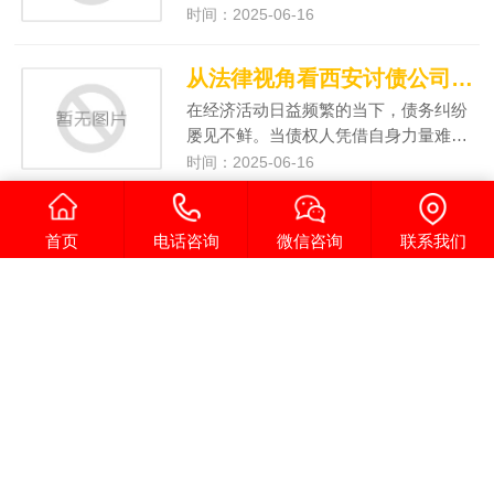
时间：2025-06-16
从法律视角看西安讨债公司的追债手段
在经济活动日益频繁的当下，债务纠纷
屡见不鲜。当债权人凭借自身力量难…
时间：2025-06-16
如何合法快速地追讨工程欠款
首页
电话咨询
微信咨询
联系我们
合法高效追讨工程欠款需结合法律工
具、证据管理与实务策略，以下是系
统…
时间：2025-06-16
揭秘个人债务追讨的有效策略
在日常生活中，个人债务问题时有发
生，当债务人未能按时履行还款义务
时…