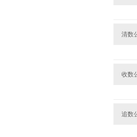
清数
收数
追数