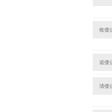
收债
追债
清债