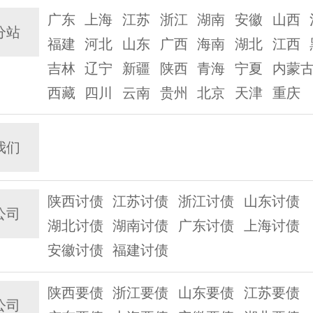
广东
上海
江苏
浙江
湖南
安徽
山西
分站
福建
河北
山东
广西
海南
湖北
江西
吉林
辽宁
新疆
陕西
青海
宁夏
内蒙
西藏
四川
云南
贵州
北京
天津
重庆
我们
陕西讨债
江苏讨债
浙江讨债
山东讨债
公司
湖北讨债
湖南讨债
广东讨债
上海讨债
安徽讨债
福建讨债
陕西要债
浙江要债
山东要债
江苏要债
公司