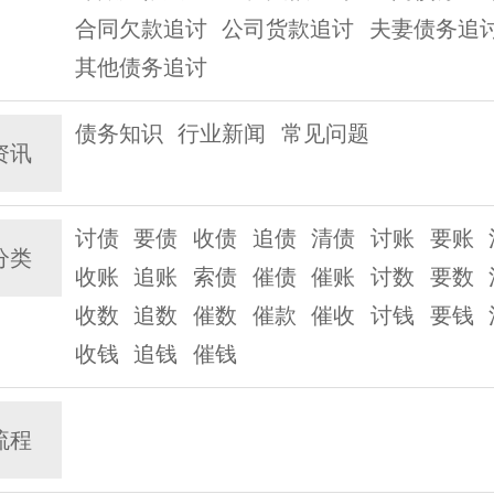
合同欠款追讨
公司货款追讨
夫妻债务追
其他债务追讨
债务知识
行业新闻
常见问题
资讯
讨债
要债
收债
追债
清债
讨账
要账
分类
收账
追账
索债
催债
催账
讨数
要数
收数
追数
催数
催款
催收
讨钱
要钱
收钱
追钱
催钱
流程