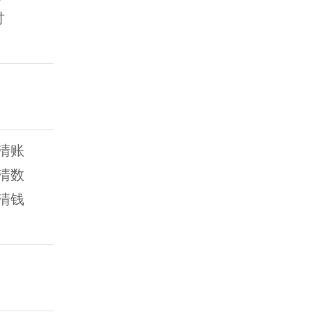
讨
清账
清数
清钱