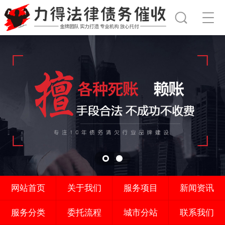
网站首页
关于我们
服务项目
新闻资讯
服务分类
委托流程
城市分站
联系我们