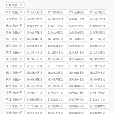
广东讨债公司
广州讨债公司
广州从化区讨
广州增城区讨
广州越秀区讨
广州荔湾区讨
债公司
债公司
债公司
债公司
深圳要债公司
深圳福田要债
深圳罗湖要债
深圳南山要债
深圳盐田要债
公司
公司
公司
公司
珠海讨债公司
珠海香洲区讨
珠海斗门区讨
珠海金湾区讨
珠海梅华讨债
债公司
债公司
债公司
公司
汕头讨债公司
汕头金平区讨
汕头龙湖区讨
汕头澄海区讨
汕头濠江区讨
债公司
债公司
债公司
债公司
佛山讨债公司
佛山禅城区讨
佛山南海区讨
佛山顺德区讨
佛山三水区讨
债公司
债公司
债公司
债公司
韶关讨债公司
韶关乐昌市讨
韶关南雄市讨
韶关浈江区讨
韶关‌曲江区讨
债公司
债公司
债公司
债公司
湛江讨债公司
湛江雷州市‌讨
湛江‌‌廉江市‌讨
湛江‌‌吴川市讨
湛江赤坎区‌讨
债公司
债公司
债公司
债公司
肇庆讨债公司
肇庆‌端州区讨
肇庆鼎湖区讨
肇庆高要区讨
肇庆四会市讨
债公司
债公司
债公司
债公司
江门讨债公司
江门台山市讨
江门开平市讨
江门鹤山市讨
江门恩平市讨
债公司
债公司
债公司
债公司
茂名讨债公司
茂名茂南区讨
茂名电白区讨
茂名信宜市讨
茂名高州市讨
债公司
债公司
债公司
债公司
惠州讨债公司
惠州惠城区讨
惠州惠阳区讨
惠州惠东县讨
惠州博罗县讨
债公司
债公司
债公司
债公司
梅州讨债公司
梅州兴宁市讨
梅州梅江区讨
梅州梅县区讨
梅州平远县讨
债公司
债公司
债公司
债公司
汕尾讨债公司
汕尾海丰县讨
汕尾陆河县讨
汕尾陆丰市讨
汕尾红草镇讨
债公司
债公司
债公司
债公司
河源讨债公司
河源源城区讨
河源东源县讨
河源和平县讨
河源龙川县讨
债公司
债公司
债公司
债公司
阳江讨债公司
阳江江城区讨
阳江阳东区讨
阳江阳西县讨
阳江阳春市讨
债公司
债公司
债公司
债公司
清远讨债公司
清远英德市讨
清远连州市讨
清远清城区讨
清远清新区讨