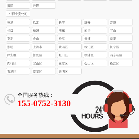
揭阳
云浮
上海讨债公司
黄浦
徐汇
长宁
静安
普陀
虹口
杨浦
浦东
闵行
宝山
嘉定
金山
松江
青浦
奉贤
崇明
上海市
黄浦区
徐汇区
长宁区
静安区
普陀区
虹口区
杨浦区
浦东新区
闵行区
宝山区
嘉定区
金山区
松江区
青浦区
奉贤区
崇明区
全国服务热线：
155-0752-3130