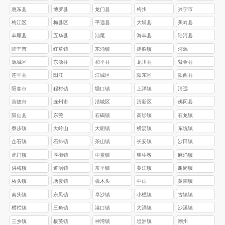
惠东县
博罗县
龙门县
梅州
兴宁市
梅江区
梅县区
平远县
大埔县
蕉岭县
丰顺县
五华县
汕尾
海丰县
陆河县
陆丰市
红草镇
东涌镇
捷胜镇
河源
源城区
东源县
和平县
龙川县
紫金县
连平县
阳江
江城区
阳东区
阳西县
阳春市
程村镇
塘口镇
上洋镇
清远
英德市
连州市
清城区
清新区
佛冈县
阳山县
东莞
石碣镇
高埗镇
石龙镇
寮步镇
大岭山
大朗镇
横沥镇
东坑镇
企石镇
石排镇
茶山镇
长安镇
沙田镇
虎门镇
厚街镇
中堂镇
望牛墩
麻涌镇
洪梅镇
道滘镇
常平镇
黄江镇
谢岗镇
桥头镇
塘厦镇
樟木头
中山
黄圃镇
南头镇
东凤镇
阜沙镇
小榄镇
古镇镇
横栏镇
三角镇
港口镇
大涌镇
沙溪镇
三乡镇
板芙镇
神湾镇
坦洲镇
潮州