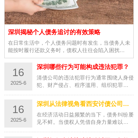
深圳揭秘个人债务追讨的有效策略
在日常生活中，个人债务问题时有发生，当债务人未
能按时履行还款义务时，债权人往往会陷入困扰。西
安讨债公司凭借丰富的经验…
深圳哪些行为可能构成违法犯罪？
16
清债公司的违法犯罪行为通常围绕人身侵
2025-6
犯、财产侵占、程序滥用、组织犯罪四大
核心领域展开，其法律后果涉及《刑法》
《治安管…
深圳从法律视角看西安讨债公司的追债手段
16
在经济活动日益频繁的当下，债务纠纷屡
2025-6
见不鲜。当债权人凭借自身力量难以收回
欠款时，部分人会选择求助于讨债公司。
西安的讨…