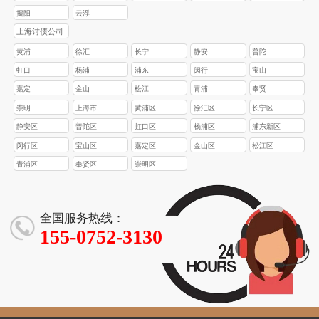
揭阳
云浮
上海讨债公司
黄浦
徐汇
长宁
静安
普陀
虹口
杨浦
浦东
闵行
宝山
嘉定
金山
松江
青浦
奉贤
崇明
上海市
黄浦区
徐汇区
长宁区
静安区
普陀区
虹口区
杨浦区
浦东新区
闵行区
宝山区
嘉定区
金山区
松江区
青浦区
奉贤区
崇明区
全国服务热线：
155-0752-3130