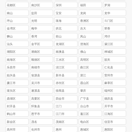
花都区
南沙区
深圳
福田
罗湖
南山
盐田
宝安
龙岗
龙华
坪山
光明
珠海
香洲区
斗门区
金湾区
梅华
拱北
吉大
翠香
狮山
香湾
前山
凤山
湾仔
汕头
金平区
龙湖区
澄海区
濠江区
‌潮阳区
‌潮南区
南澳县
佛山
禅城区
南海区
顺德区
三水区
高明区
韶关
乐昌市
南雄市
浈江区
‌曲江区
‌仁化县
始兴县
翁源县
‌新丰县
湛江
雷州市‌
‌‌廉江市‌
‌‌吴川市
赤坎区‌
‌霞山区‌
‌麻章区‌
‌坡头区‌
‌遂溪县‌
‌徐闻县
肇庆
‌端州区
鼎湖区
高要区
四会市
广宁县
德庆县
封开县
怀集县
江门
台山市
开平市
鹤山市
恩平市
江门市
蓬江区
江海区
新会区
茂名
茂南区
电白区
信宜市
高州市
化州市
惠州
惠城区
惠阳区