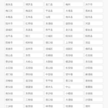
惠东县
博罗县
龙门县
梅州
兴宁市
梅江区
梅县区
平远县
大埔县
蕉岭县
丰顺县
五华县
汕尾
海丰县
陆河县
陆丰市
红草镇
东涌镇
捷胜镇
河源
源城区
东源县
和平县
龙川县
紫金县
连平县
阳江
江城区
阳东区
阳西县
阳春市
程村镇
塘口镇
上洋镇
清远
英德市
连州市
清城区
清新区
佛冈县
阳山县
东莞
石碣镇
高埗镇
石龙镇
寮步镇
大岭山
大朗镇
横沥镇
东坑镇
企石镇
石排镇
茶山镇
长安镇
沙田镇
虎门镇
厚街镇
中堂镇
望牛墩
麻涌镇
洪梅镇
道滘镇
常平镇
黄江镇
谢岗镇
桥头镇
塘厦镇
樟木头
中山
黄圃镇
南头镇
东凤镇
阜沙镇
小榄镇
古镇镇
横栏镇
三角镇
港口镇
大涌镇
沙溪镇
三乡镇
板芙镇
神湾镇
坦洲镇
潮州