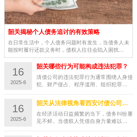
韶关揭秘个人债务追讨的有效策略
在日常生活中，个人债务问题时有发生，当债务人未
能按时履行还款义务时，债权人往往会陷入困扰。西
安讨债公司凭借丰富的经验…
韶关哪些行为可能构成违法犯罪？
16
清债公司的违法犯罪行为通常围绕人身侵
2025-6
犯、财产侵占、程序滥用、组织犯罪四大
核心领域展开，其法律后果涉及《刑法》
《治安管…
韶关从法律视角看西安讨债公司的追债手段
16
在经济活动日益频繁的当下，债务纠纷屡
2025-6
见不鲜。当债权人凭借自身力量难以收回
欠款时，部分人会选择求助于讨债公司。
西安的讨…