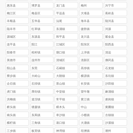
惠东县
博罗县
龙门县
梅州
兴宁市
梅江区
梅县区
平远县
大埔县
蕉岭县
丰顺县
五华县
汕尾
海丰县
陆河县
陆丰市
红草镇
东涌镇
捷胜镇
河源
源城区
东源县
和平县
龙川县
紫金县
连平县
阳江
江城区
阳东区
阳西县
阳春市
程村镇
塘口镇
上洋镇
清远
英德市
连州市
清城区
清新区
佛冈县
阳山县
东莞
石碣镇
高埗镇
石龙镇
寮步镇
大岭山
大朗镇
横沥镇
东坑镇
企石镇
石排镇
茶山镇
长安镇
沙田镇
虎门镇
厚街镇
中堂镇
望牛墩
麻涌镇
洪梅镇
道滘镇
常平镇
黄江镇
谢岗镇
桥头镇
塘厦镇
樟木头
中山
黄圃镇
南头镇
东凤镇
阜沙镇
小榄镇
古镇镇
横栏镇
三角镇
港口镇
大涌镇
沙溪镇
三乡镇
板芙镇
神湾镇
坦洲镇
潮州