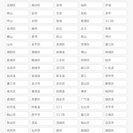
花都区
南沙区
深圳
福田
罗湖
南山
盐田
宝安
龙岗
龙华
坪山
光明
珠海
香洲区
斗门区
金湾区
梅华
拱北
吉大
翠香
狮山
香湾
前山
凤山
湾仔
汕头
金平区
龙湖区
澄海区
濠江区
‌潮阳区
‌潮南区
南澳县
佛山
禅城区
南海区
顺德区
三水区
高明区
韶关
乐昌市
南雄市
浈江区
‌曲江区
‌仁化县
始兴县
翁源县
‌新丰县
湛江
雷州市‌
‌‌廉江市‌
‌‌吴川市
赤坎区‌
‌霞山区‌
‌麻章区‌
‌坡头区‌
‌遂溪县‌
‌徐闻县
肇庆
‌端州区
鼎湖区
高要区
四会市
广宁县
德庆县
封开县
怀集县
江门
台山市
开平市
鹤山市
恩平市
江门市
蓬江区
江海区
新会区
茂名
茂南区
电白区
信宜市
高州市
化州市
惠州
惠城区
惠阳区