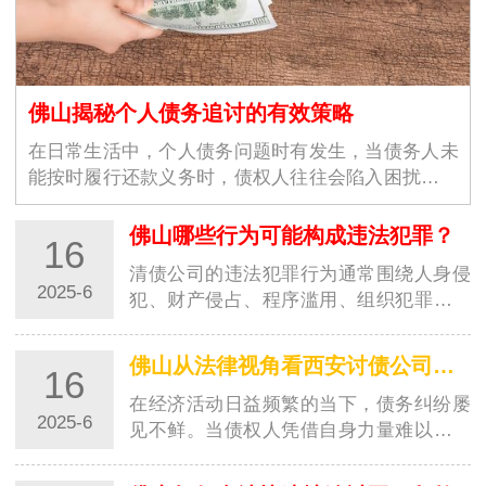
佛山揭秘个人债务追讨的有效策略
在日常生活中，个人债务问题时有发生，当债务人未
能按时履行还款义务时，债权人往往会陷入困扰。西
安讨债公司凭借丰富的经验…
佛山哪些行为可能构成违法犯罪？
16
清债公司的违法犯罪行为通常围绕人身侵
2025-6
犯、财产侵占、程序滥用、组织犯罪四大
核心领域展开，其法律后果涉及《刑法》
《治安管…
佛山从法律视角看西安讨债公司的追债手段
16
在经济活动日益频繁的当下，债务纠纷屡
2025-6
见不鲜。当债权人凭借自身力量难以收回
欠款时，部分人会选择求助于讨债公司。
西安的讨…