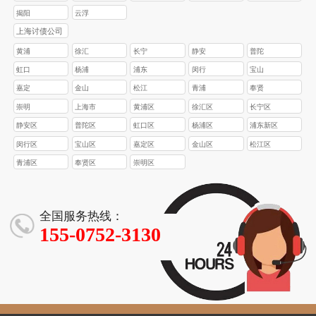
揭阳
云浮
上海讨债公司
黄浦
徐汇
长宁
静安
普陀
虹口
杨浦
浦东
闵行
宝山
嘉定
金山
松江
青浦
奉贤
崇明
上海市
黄浦区
徐汇区
长宁区
静安区
普陀区
虹口区
杨浦区
浦东新区
闵行区
宝山区
嘉定区
金山区
松江区
青浦区
奉贤区
崇明区
全国服务热线：
155-0752-3130