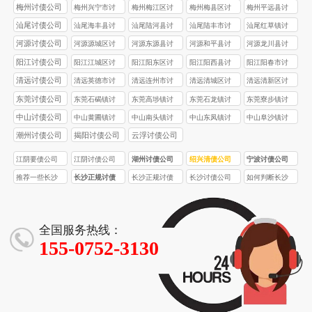
债公司
债公司
债公司
债公司
梅州讨债公司
梅州兴宁市讨
梅州梅江区讨
梅州梅县区讨
梅州平远县讨
债公司
债公司
债公司
债公司
汕尾讨债公司
汕尾海丰县讨
汕尾陆河县讨
汕尾陆丰市讨
汕尾红草镇讨
债公司
债公司
债公司
债公司
河源讨债公司
河源源城区讨
河源东源县讨
河源和平县讨
河源龙川县讨
债公司
债公司
债公司
债公司
阳江讨债公司
阳江江城区讨
阳江阳东区讨
阳江阳西县讨
阳江阳春市讨
债公司
债公司
债公司
债公司
清远讨债公司
清远英德市讨
清远连州市讨
清远清城区讨
清远清新区讨
债公司
债公司
债公司
债公司
东莞讨债公司
东莞石碣镇讨
东莞高埗镇讨
东莞石龙镇讨
东莞寮步镇讨
债公司
债公司
债公司
债公司
中山讨债公司
中山黄圃镇讨
中山南头镇讨
中山东凤镇讨
中山阜沙镇讨
债公司
债公司
债公司
债公司
潮州讨债公司
揭阳讨债公司
云浮讨债公司
江阴要债公司
江阴讨债公司
湖州讨债公司
绍兴清债公司
宁波讨债公司
推荐一些长沙
长沙正规讨债
长沙正规讨债
长沙讨债公司
如何判断长沙
口碑较好的正
公司的收费标
公司收费一般
的收费标准是
讨债公司收费
规讨债公司
准受哪些因素
比非正规公司
怎样的？
是否合理？
影响？
高多少？
全国服务热线：
155-0752-3130