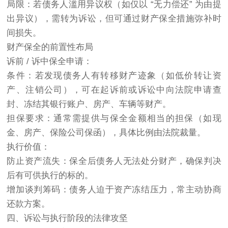
局限：若债务人滥用异议权（如仅以 “无力偿还” 为由提
出异议），需转为诉讼，但可通过财产保全措施弥补时
间损失。
财产保全的前置性布局
诉前 / 诉中保全申请：
条件：若发现债务人有转移财产迹象（如低价转让资
产、注销公司），可在起诉前或诉讼中向法院申请查
封、冻结其银行账户、房产、车辆等财产。
担保要求：通常需提供与保全金额相当的担保（如现
金、房产、保险公司保函），具体比例由法院裁量。
执行价值：
防止资产流失：保全后债务人无法处分财产，确保判决
后有可供执行的标的。
增加谈判筹码：债务人迫于资产冻结压力，常主动协商
还款方案。
四、诉讼与执行阶段的法律攻坚