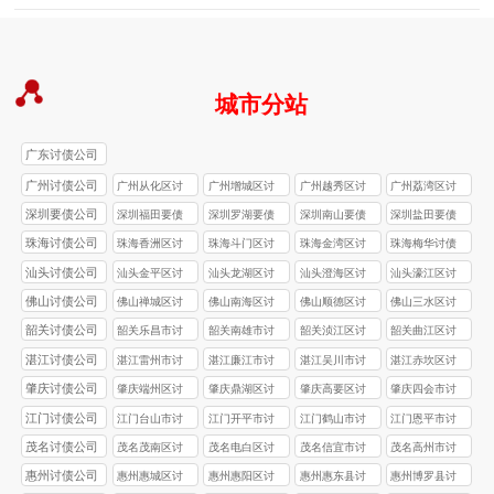
城市分站
广东讨债公司
广州讨债公司
广州从化区讨
广州增城区讨
广州越秀区讨
广州荔湾区讨
债公司
债公司
债公司
债公司
深圳要债公司
深圳福田要债
深圳罗湖要债
深圳南山要债
深圳盐田要债
公司
公司
公司
公司
珠海讨债公司
珠海香洲区讨
珠海斗门区讨
珠海金湾区讨
珠海梅华讨债
债公司
债公司
债公司
公司
汕头讨债公司
汕头金平区讨
汕头龙湖区讨
汕头澄海区讨
汕头濠江区讨
债公司
债公司
债公司
债公司
佛山讨债公司
佛山禅城区讨
佛山南海区讨
佛山顺德区讨
佛山三水区讨
债公司
债公司
债公司
债公司
韶关讨债公司
韶关乐昌市讨
韶关南雄市讨
韶关浈江区讨
韶关‌曲江区讨
债公司
债公司
债公司
债公司
湛江讨债公司
湛江雷州市‌讨
湛江‌‌廉江市‌讨
湛江‌‌吴川市讨
湛江赤坎区‌讨
债公司
债公司
债公司
债公司
肇庆讨债公司
肇庆‌端州区讨
肇庆鼎湖区讨
肇庆高要区讨
肇庆四会市讨
债公司
债公司
债公司
债公司
江门讨债公司
江门台山市讨
江门开平市讨
江门鹤山市讨
江门恩平市讨
债公司
债公司
债公司
债公司
茂名讨债公司
茂名茂南区讨
茂名电白区讨
茂名信宜市讨
茂名高州市讨
债公司
债公司
债公司
债公司
惠州讨债公司
惠州惠城区讨
惠州惠阳区讨
惠州惠东县讨
惠州博罗县讨