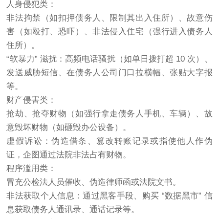
人身侵犯类：
非法拘禁（如扣押债务人、限制其出入住所）、故意伤
害（如殴打、恐吓）、非法侵入住宅（强行进入债务人
住所）。
“软暴力” 滋扰：高频电话骚扰（如单日拨打超 10 次）、
发送威胁短信、在债务人公司门口拉横幅、张贴大字报
等。
财产侵害类：
抢劫、抢夺财物（如强行拿走债务人手机、车辆）、故
意毁坏财物（如砸毁办公设备）。
虚假诉讼：伪造借条、篡改转账记录或指使他人作伪
证，企图通过法院非法占有财物。
程序滥用类：
冒充公检法人员催收、伪造律师函或法院文书。
非法获取个人信息：通过黑客手段、购买 “数据黑市” 信
息获取债务人通讯录、通话记录等。